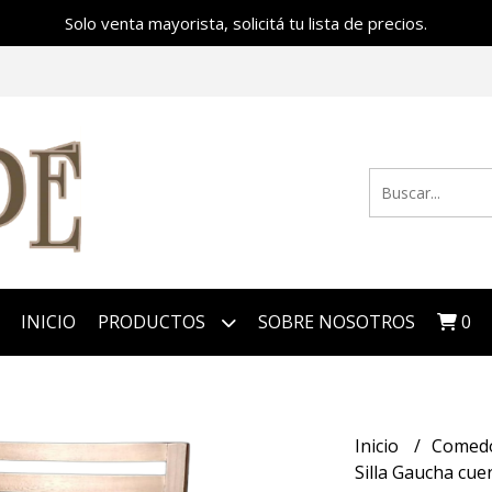
Solo venta mayorista, solicitá tu lista de precios.
INICIO
PRODUCTOS
SOBRE NOSOTROS
0
Inicio
Comed
Silla Gaucha cue